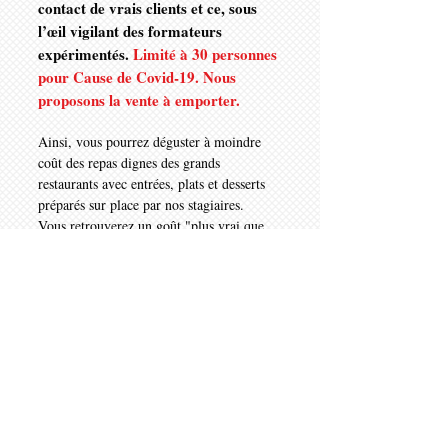
contact de vrais clients et ce, sous
l’œil vigilant des formateurs
expérimentés.
Limité à 30 personnes
pour Cause de Covid-19. Nous
proposons la vente à emporter.
Ainsi, vous pourrez déguster à moindre
coût des repas dignes des grands
restaurants avec entrées, plats et desserts
préparés sur place par nos stagiaires.
Vous retrouverez un goût "plus vrai que
nature" dans ambiance chaleureuse
et studieuse pour nos stagiaires qui aspirent
à être les "patrons de demain".
La réussite de leur CAP reste pour nous la
priorité et à ce titre nous serions heureux
de vous accueillir.
RESTAURANT PÉDAGOGIQUE
:
Ouvert à tous.
JOURS D'OUVERTURES
: Mardi